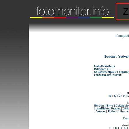
Fotograf
Součást festival
Isabelle Arthuis
Billboards
Součást festivalu Fotograf
Francouzský institut
s
B
|
C
|
Č
|
F
|
s
Beroun
|
Brno
|
Čelákovic
|
Jindřichův Hradec
|
Jiří
Ostrava
|
Praha 1
|
Praha 
Foto
struč
|
B
|
C
|
D
|
F
|