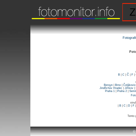
Fotograf
Foto
B
|
C
|
Č
|
F
|
Beroun
|
Brno
|
Čelákovic
Jindřichův Hradec
|
Jiříkov
|
Praha 1
|
Praha 2
|
Semi
Fot
stru
|
B
|
C
|
D
|
F
Tento 
©