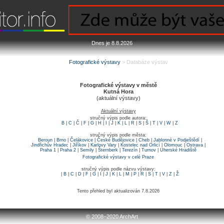
Dnes je 8.8.2026
Fotografické výstavy
> Databáze výstav
Fotografické výstavy v městě
Kutná Hora
(aktuální výstavy)
Aktuální výstavy
stručný výpis podle autora:
B
|
C
|
Č
|
F
|
G
|
H
|
I
|
J
|
K
|
L
|
R
|
S
|
Š
|
T
|
V
|
W
|
Z
stručný výpis podle města:
Beroun
|
Brno
|
Čelákovice
|
České Budějovice
|
Cheb
|
Jablonné v Podještědí
|
Jindřichův Hradec
|
Jiříkov
|
Karlovy Vary
|
Kostelec nad Orlicí
|
Olomouc
|
Ostrava
|
Praha 1
|
Praha 2
|
Semily
|
Šternberk
|
Terezín
|
Turnov
|
Uherské Hradiště
Fotografické výstavy v celé Praze
stručný výpis podle názvu výstavy:
|
B
|
C
|
D
|
F
|
G
|
I
|
J
|
K
|
L
|
M
|
P
|
R
|
S
|
T
|
V
|
Z
|
Ž
Tento přehled byl aktualizován 7.8.2026
© 2008–2020 ArchArt