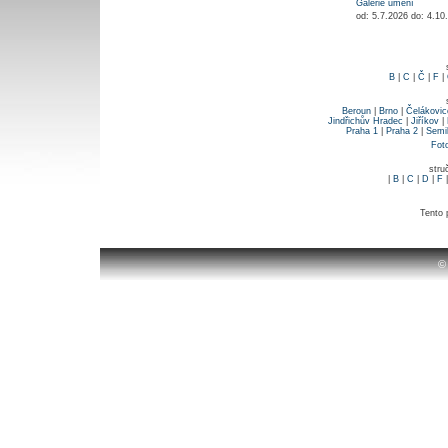
Galerie umění
od: 5.7.2026 do: 4.1
B
|
C
|
Č
|
F
|
Beroun
|
Brno
|
Čelákovic
Jindřichův Hradec
|
Jiříkov
|
Praha 1
|
Praha 2
|
Semi
Fot
stru
|
B
|
C
|
D
|
F
Tento 
©