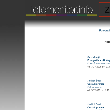
Fotograf
Foto
Co vidím já
Fotografie a příběhy
Krajská knihovna – ha
od: 31.7.2026 do: 31
Jindřich Štreit
Cesta k prameni
Galerie umění
od: 5.7.2026 do: 4.1
Jindřich Štreit
Cesta k prameni