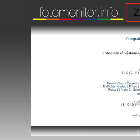
Fotograf
Fotografické výstavy a
B
|
C
|
Č
|
F
|
Beroun
|
Brno
|
Čelákovic
Jindřichův Hradec
|
Jiříkov
|
Praha 1
|
Praha 2
|
Semi
Fot
stru
|
B
|
C
|
D
|
F
Tento 
©