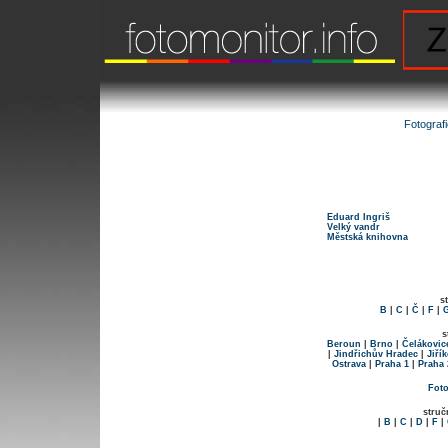
Fotograf
Eduard Ingriš
Velký vandr
Městská knihovna
s
B
|
C
|
Č
|
F
|
s
Beroun
|
Brno
|
Čelákovic
|
Jindřichův Hradec
|
Jiří
Ostrava
|
Praha 1
|
Praha 
Foto
struč
|
B
|
C
|
D
|
F
|