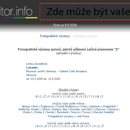
Dnes je 9.8.2026
Fotografické výstavy
> Databáze výstav
Fotografické výstavy autorů, jejichž příjmení začíná písmenem "
Z
"
(aktuální výstavy)
Lenka Zavadilová
Lubawka
Muzeum umění Olomouc – Galerie Café Amadeus
Olomouc
od: 23.5.2026 do: 13.9.2026
Aktuální výstavy
stručný výpis podle autora:
B
|
C
|
Č
|
F
|
G
|
H
|
I
|
J
|
K
|
L
|
R
|
S
|
Š
|
T
|
V
|
W
|
Z
stručný výpis podle města:
Beroun
|
Brno
|
Čelákovice
|
České Budějovice
|
Cheb
|
Jablonné v Podještědí
|
Jindřichův Hradec
|
Jiříkov
|
Karlovy Vary
|
Kostelec nad Orlicí
|
Olomouc
|
Ostrava
|
Praha 1
|
Praha 2
|
Semily
|
Šternberk
|
Terezín
|
Turnov
|
Uherské Hradiště
Fotografické výstavy v celé Praze
stručný výpis podle názvu výstavy:
|
B
|
C
|
D
|
F
|
G
|
I
|
J
|
K
|
L
|
M
|
P
|
R
|
S
|
T
|
V
|
Z
|
Ž