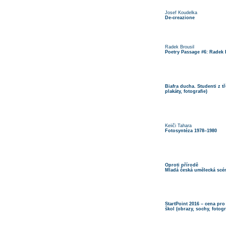
Josef Koudelka
De-creazione
Radek Brousil
Poetry Passage #6: Radek
Biafra ducha. Studenti z t
plakáty, fotografie)
Keiiči Tahara
Fotosyntéza 1978–1980
Oproti přírodě
Mladá česká umělecká scéna
StartPoint 2016 – cena pr
škol (obrazy, sochy, fotogr