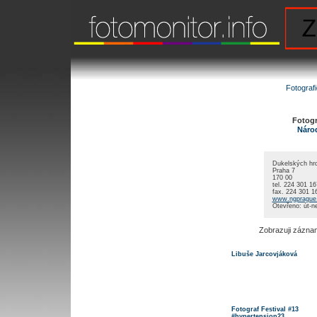
Fotograf
Fotogra
Národ
Dukelských hrd
Praha 7
170 00
tel. 224 301 1
fax. 224 301 1
www.ngprague.c
Otevřeno: út-n
Zobrazuji zázna
Libuše
Jarcovjáková
Fotograf Festival #13
#hypertension23