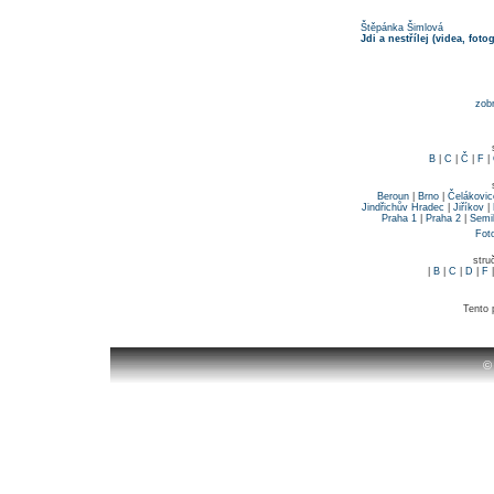
Štěpánka Šimlová
Jdi a nestřílej (videa, foto
zob
B
|
C
|
Č
|
F
|
Beroun
|
Brno
|
Čelákovic
Jindřichův Hradec
|
Jiříkov
|
Praha 1
|
Praha 2
|
Semi
Fot
stru
|
B
|
C
|
D
|
F
Tento 
©