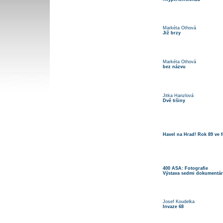
Markéta Othová
Již brzy
Markéta Othová
bez názvu
Jitka Hanzlová
Dvě tišiny
Havel na Hrad! Rok 89 ve f
400 ASA: Fotografie
Výstava sedmi dokumentár
Josef Koudelka
Invaze 68