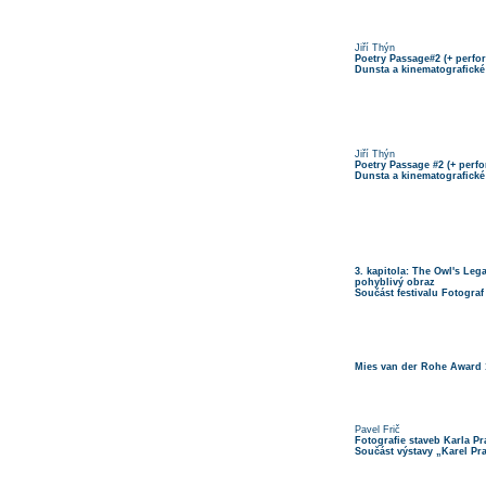
Jiří Thýn
Poetry Passage#2 (+ perfor
Dunsta a kinematografické
Jiří Thýn
Poetry Passage #2 (+ perfo
Dunsta a kinematografické
3. kapitola: The Owl's Leg
pohyblivý obraz
Součást festivalu Fotograf
Mies van der Rohe Award 
Pavel Frič
Fotografie staveb Karla Pr
Součást výstavy „Karel Pra