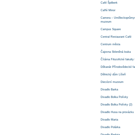
Café Špilberk
Caffé Minor
Camera – Uměleckoprůmys
muzeum
Campus Square
Central Restaurant Café
Centrum města
Čajovna Skleněná louka
Čítárna Filozofické fakult
Děkanát Přírodovědecké f
Dělnický dům Líšeň
Diecézní muzeum
Divadlo Barka
Divadlo Bolka Polívky
Divadlo Bolka Polívky (2)
Divadlo Husa na provázku
Divadlo Marta
Divadlo Polárka
Divadlo Reduta