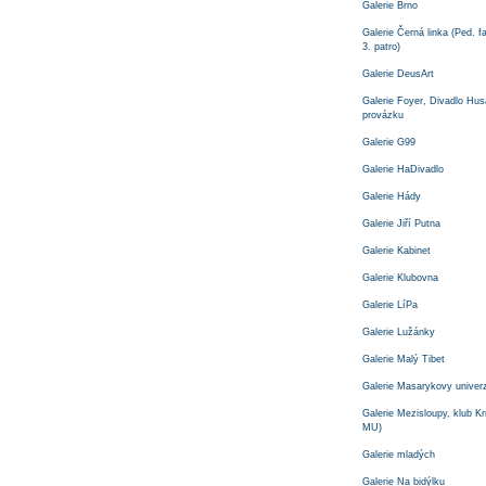
Galerie Brno
Galerie Černá linka (Ped. f
3. patro)
Galerie DeusArt
Galerie Foyer, Divadlo Hus
provázku
Galerie G99
Galerie HaDivadlo
Galerie Hády
Galerie Jiří Putna
Galerie Kabinet
Galerie Klubovna
Galerie LíPa
Galerie Lužánky
Galerie Malý Tibet
Galerie Masarykovy univerz
Galerie Mezisloupy, klub K
MU)
Galerie mladých
Galerie Na bidýlku