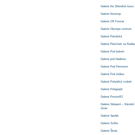
Galerie Na Skleněné louce
Galerie Nonstop
Galerie Off Format
Galerie Olympia centrum
Galerie Pekařská
Galerie Plamínek na Radla
Galerie Pod bukem
Galerie pod hladinou
Galerie Pod Petrovem
Galerie Pod skálou
Galerie Pohyblivý svátek
Galerie Polagraph
Galerie ProstorR2
Galerie Sklepení – Národn
ústav
Galerie Spolek
Galerie Světlo
Galerie Škola