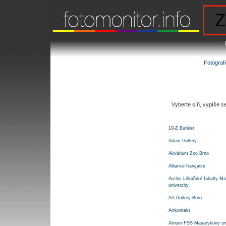
Fotograf
Vyberte síň, vypíše s
10-Z Bunker
Adam Gallery
Akvárium Zoo Brno
Alliance française
Archiv Lékařské fakulty M
univerzity
Art Gallery Brno
Artkontakt
Atrium FSS Masarykovy uni