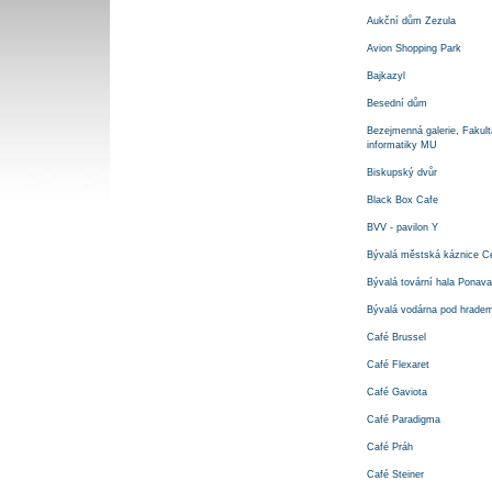
Aukční dům Zezula
Avion Shopping Park
Bajkazyl
Besední dům
Bezejmenná galerie, Fakult
informatiky MU
Biskupský dvůr
Black Box Cafe
BVV - pavilon Y
Bývalá městská káznice Ce
Bývalá tovární hala Ponava
Bývalá vodárna pod hradem
Café Brussel
Café Flexaret
Café Gaviota
Café Paradigma
Café Práh
Café Steiner