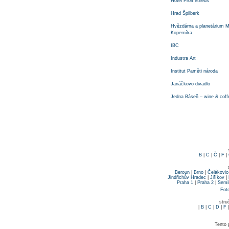
Hotel Prometheus
Hrad Špilberk
Hvězdárna a planetárium M
Koperníka
IBC
Industra Art
Institut Paměti národa
Janáčkovo divadlo
Jedna Báseň – wine & coff
B
|
C
|
Č
|
F
|
Beroun
|
Brno
|
Čelákovic
Jindřichův Hradec
|
Jiříkov
|
Praha 1
|
Praha 2
|
Semi
Fot
stru
|
B
|
C
|
D
|
F
Tento 