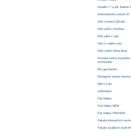
Divadlo v 7 a půl, Kabinet
Dobrovolnické centrum 67
Dům ochránců přírody
Dům pánů z Kunštátu
Dům pánů z Lipé
Dům U rudého vola
Dům umění města Brna
Dvorana Centra Vysokého 
technického
Eko gymnázium
Ekologický institut Veronic
Ellie´s Cafe
exMosilana
Fait Gallery
Fait Gallery MEM
Fait Gallery PREVIEW
Fakulta informačních techn
Fakulta sociálních studií 