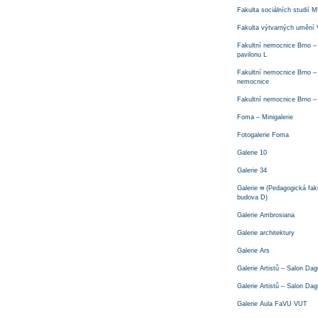
Fakulta sociálních studií 
Fakulta výtvarných umění
Fakultní nemocnice Brno – 
pavilonu L
Fakultní nemocnice Brno –
nemocnice
Fakultní nemocnice Brno –
Foma – Minigalerie
Fotogalerie Foma
Galerie 10
Galerie 34
Galerie ∞ (Pedagogická fak
budova D)
Galerie Ambrosiana
Galerie architektury
Galerie Ars
Galerie Artistů – Salon Dag
Galerie Artistů – Salon Dag
Galerie Aula FaVU VUT