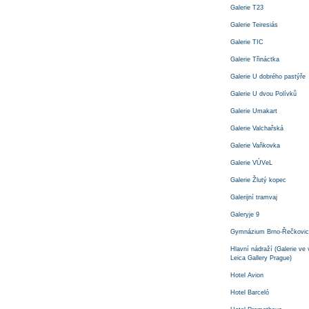
Galerie T23
Galerie Teiresiás
Galerie TIC
Galerie Třináctka
Galerie U dobrého pastýře
Galerie U dvou Polívků
Galerie Umakart
Galerie Valchařská
Galerie Vaňkovka
Galerie VÚVeL
Galerie Žlutý kopec
Galerijní tramvaj
Galeryje 9
Gymnázium Brno-Řečkovic
Hlavní nádraží (Galerie ve 
Leica Gallery Prague)
Hotel Avion
Hotel Barceló