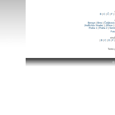
B
|
C
|
Č
|
F
|
Beroun
|
Brno
|
Čelákovic
Jindřichův Hradec
|
Jiříkov
|
Praha 1
|
Praha 2
|
Semi
Fot
stru
|
B
|
C
|
D
|
F
Tento 
©