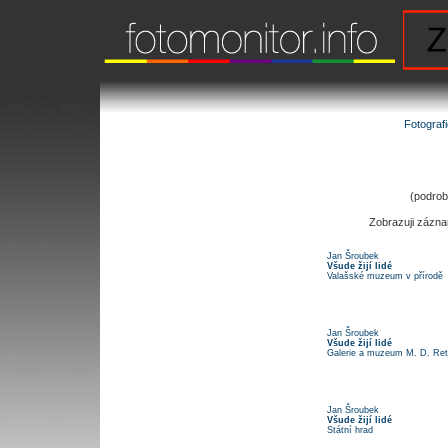
Fotograf
(podrobn
Zobrazuji zázn
Jan Šroubek
Všude žijí lidé
Valašské muzeum v přírodě
Jan Šroubek
Všude žijí lidé
Galerie a muzeum M. D. Ret
Jan Šroubek
Všude žijí lidé
Státní hrad