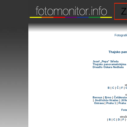
Fotograf
Thajsko pan
Josef „Pepa” Středa
Thajsko panoramatickýma 
Divadlo Oskara Nedbala
s
B
|
C
|
Č
|
F
|
s
Beroun
|
Brno
|
Čelákovic
|
Jindřichův Hradec
|
Jiří
Ostrava
|
Praha 1
|
Praha 
Foto
struč
|
B
|
C
|
D
|
F
|