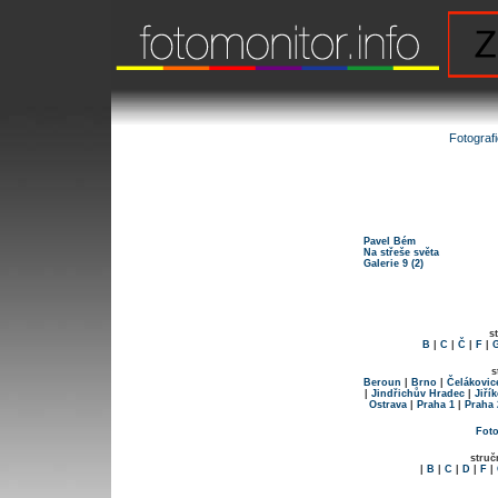
Fotograf
Pavel Bém
Na střeše světa
Galerie 9 (2)
s
B
|
C
|
Č
|
F
|
s
Beroun
|
Brno
|
Čelákovic
|
Jindřichův Hradec
|
Jiří
Ostrava
|
Praha 1
|
Praha 
Foto
struč
|
B
|
C
|
D
|
F
|