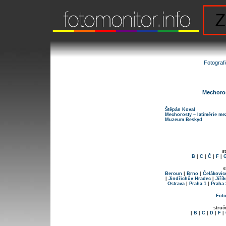
Fotograf
Mechoros
Štěpán Koval
Mechorosty – latimérie mez
Muzeum Beskyd
s
B
|
C
|
Č
|
F
|
s
Beroun
|
Brno
|
Čelákovic
|
Jindřichův Hradec
|
Jiří
Ostrava
|
Praha 1
|
Praha 
Foto
struč
|
B
|
C
|
D
|
F
|