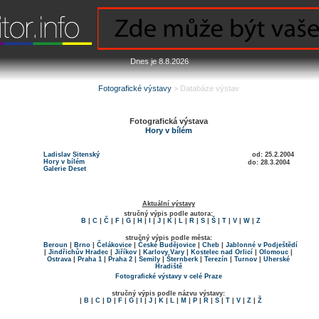
Dnes je 8.8.2026
Fotografické výstavy
> Databáze výstav
Fotografická výstava
Hory v bílém
Ladislav Sitenský
od: 25.2.2004
Hory v bílém
do: 28.3.2004
Galerie Deset
Aktuální výstavy
stručný výpis podle autora:
B
|
C
|
Č
|
F
|
G
|
H
|
I
|
J
|
K
|
L
|
R
|
S
|
Š
|
T
|
V
|
W
|
Z
stručný výpis podle města:
Beroun
|
Brno
|
Čelákovice
|
České Budějovice
|
Cheb
|
Jablonné v Podještědí
|
Jindřichův Hradec
|
Jiříkov
|
Karlovy Vary
|
Kostelec nad Orlicí
|
Olomouc
|
Ostrava
|
Praha 1
|
Praha 2
|
Semily
|
Šternberk
|
Terezín
|
Turnov
|
Uherské
Hradiště
Fotografické výstavy v celé Praze
stručný výpis podle názvu výstavy:
|
B
|
C
|
D
|
F
|
G
|
I
|
J
|
K
|
L
|
M
|
P
|
R
|
S
|
T
|
V
|
Z
|
Ž