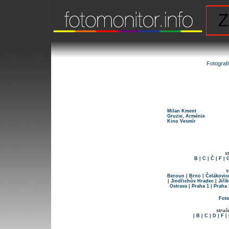
Fotograf
Milan Kment
Gruzie, Arménie
Kino Vesmír
s
B
|
C
|
Č
|
F
|
s
Beroun
|
Brno
|
Čelákovic
|
Jindřichův Hradec
|
Jiří
Ostrava
|
Praha 1
|
Praha 
Foto
struč
|
B
|
C
|
D
|
F
|