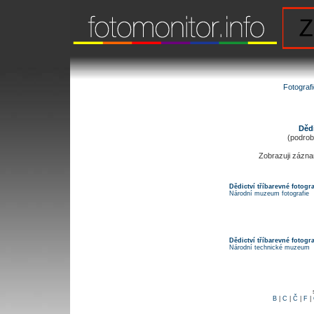
Fotograf
Dědi
(podrobn
Zobrazuji zázn
Dědictví tříbarevné fotogra
Národní muzeum fotografie
Dědictví tříbarevné fotogra
Národní technické muzeum
B
|
C
|
Č
|
F
|