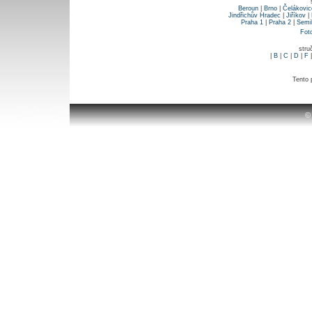
Beroun
|
Brno
|
Čelákovic
Jindřichův Hradec
|
Jiříkov
|
Praha 1
|
Praha 2
|
Semi
Fot
stru
|
B
|
C
|
D
|
F
Tento 
©