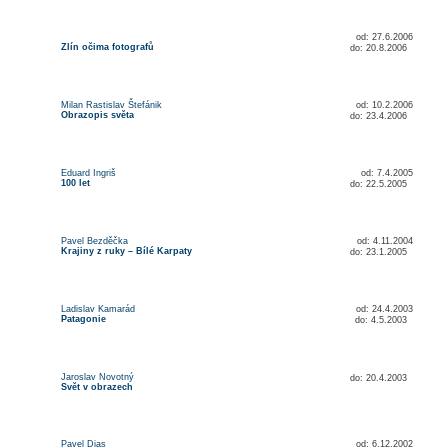
od: 27.6.2006
Zlín očima fotografů
do: 20.8.2006
Milan Rastislav Štefánik
od: 10.2.2006
Obrazopis světa
do: 23.4.2006
Eduard Ingriš
od: 7.4.2005
100 let
do: 22.5.2005
Pavel Bezděčka
od: 4.11.2004
Krajiny z ruky – Bílé Karpaty
do: 23.1.2005
Ladislav Kamarád
od: 24.4.2003
Patagonie
do: 4.5.2003
Jaroslav Novotný
do: 20.4.2003
Svět v obrazech
Pavel Dias
od: 6.12.2002