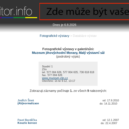
Dnes je 6.8.2026
Fotografické výstavy
> Databáze výstav
Fotografické výstavy v galerii/síni:
Muzeum jihovýchodní Moravy, Malý výstavní sál
(podrobný výpis)
Soudní 1
Zlín
tel. 577 004 626, 577 004 635, 736 618 618
fax. 577 004 626
www.muzeum.zlin.cz
Otevřeno: út-ne 9-12, 13-17
Zobrazuji záznamy počínaje
1.
ze všech
9
nalezených:
Jindřich Štreit
od: 17.9.2010
(Ab)normalizace
do: 14.11.2010
Pavel Bezděčka
od: 12.1.2007
Kouzlo koroze
do: 22.4.2007