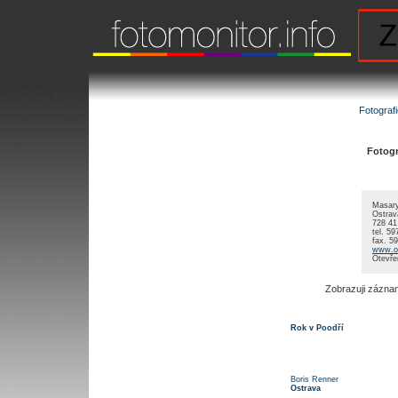
Fotograf
Fotogra
Masar
Ostrav
728 41
tel. 5
fax. 5
www.o
Otevře
Zobrazuji zázna
Rok v Poodří
Boris Renner
Ostrava