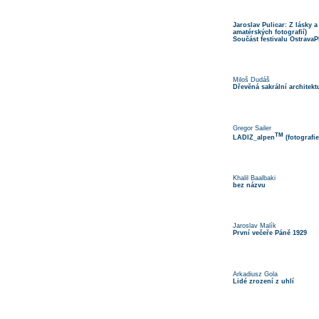
Jaroslav Pulicar: Z lásky 
amatérských fotografií)
Součást festivalu Ostrava
Miloš Dudáš
Dřevěná sakrální architekt
Gregor Sailer
TM
LADIZ_alpen
(fotografie
Khalil Baalbaki
bez názvu
Jaroslav Malík
První večeře Páně 1929
Arkadiusz Gola
Lidé zrození z uhlí