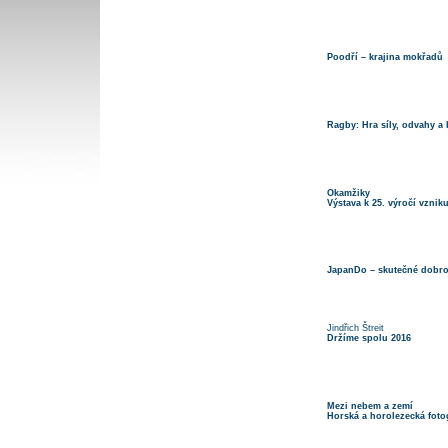
Poodří – krajina mokřadů
Ragby: Hra síly, odvahy a 
Okamžiky
Výstava k 25. výročí vzni
JapanDo – skutečné dobrod
Jindřich Štreit
Držíme spolu 2016
Mezi nebem a zemí
Horská a horolezecká fotog