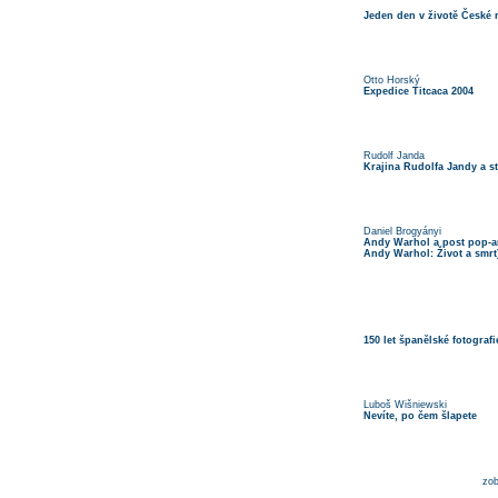
Jeden den v životě České 
Otto Horský
Expedice Titcaca 2004
Rudolf Janda
Krajina Rudolfa Jandy a s
Daniel Brogyányi
Andy Warhol a post pop-ar
Andy Warhol: Život a smrt
150 let španělské fotografi
Luboš Wišniewski
Nevíte, po čem šlapete
zob