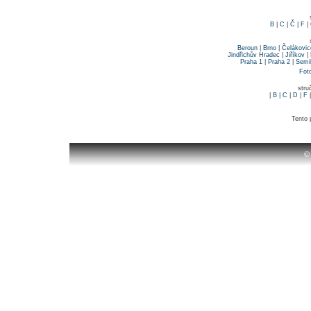
B
|
C
|
Č
|
F
|
Beroun
|
Brno
|
Čelákovic
Jindřichův Hradec
|
Jiříkov
|
Praha 1
|
Praha 2
|
Semi
Fot
stru
|
B
|
C
|
D
|
F
Tento 
©