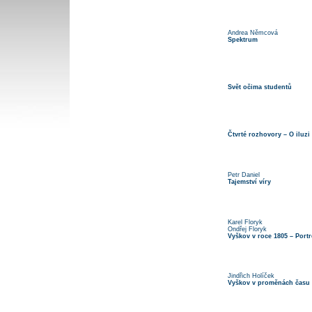
Andrea Němcová
Spektrum
Svět očima studentů
Čtvrté rozhovory – O iluzi
Petr Daniel
Tajemství víry
Karel Floryk
Ondřej Floryk
Vyškov v roce 1805 – Portr
Jindřich Holíček
Vyškov v proměnách času