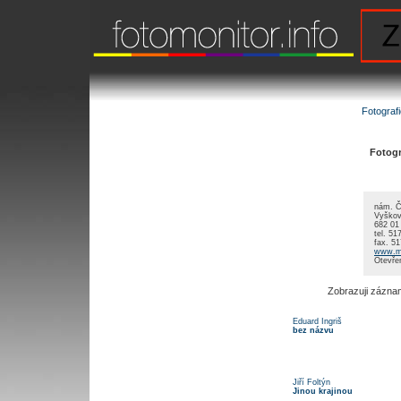
Fotograf
Fotogra
nám. Č
Vyško
682 01
tel. 51
fax. 5
www.m
Otevřen
Zobrazuji zázna
Eduard Ingriš
bez názvu
Jiří Foltýn
Jinou krajinou