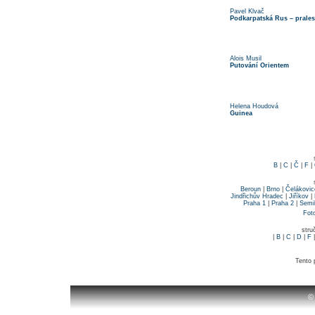
Pavel Klvač
Podkarpatská Rus – pralesy
Alois Musil
Putování Orientem
Helena Houdová
Guinea
B
|
C
|
Č
|
F
|
Beroun
|
Brno
|
Čelákovic
Jindřichův Hradec
|
Jiříkov
|
Praha 1
|
Praha 2
|
Semi
Fot
stru
|
B
|
C
|
D
|
F
Tento 
©