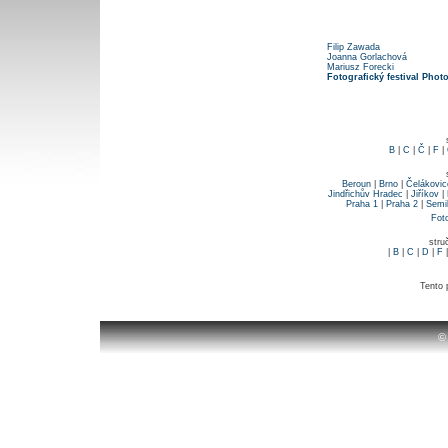
Filip Zawada
Joanna Gorlachová
Mariusz Forecki
Fotografický festival Phot
B
|
C
|
Č
|
F
|
Beroun
|
Brno
|
Čelákovic
Jindřichův Hradec
|
Jiříkov
|
Praha 1
|
Praha 2
|
Semi
Fot
stru
|
B
|
C
|
D
|
F
Tento 
©