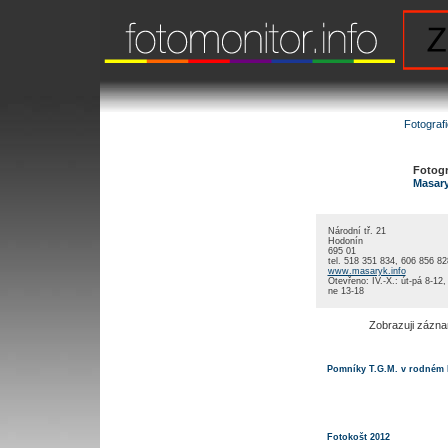
Fotograf
Fotogra
Masar
Národní tř. 21
Hodonín
695 01
tel. 518 351 834, 606 856 82
www.masaryk.info
Otevřeno: IV.-X.: út-pá 8-12,
ne 13-18
Zobrazuji zázn
Pomníky T.G.M. v rodném k
Fotokošt 2012