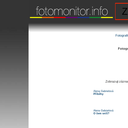
Fotograf
Fotogra
Zobrazuji zázn
Alena Gabrielová
Příběhy
Alena Gabrielová
O čem sníš?