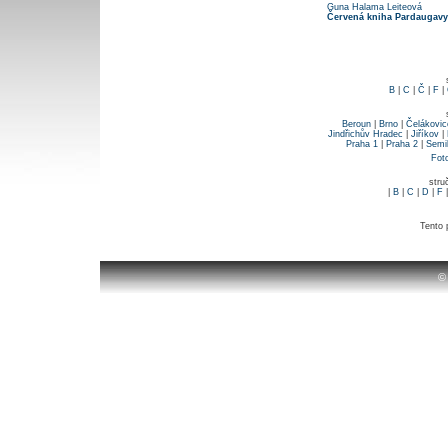
Guna Halama Leiteová
Červená kniha Pardaugavy
B
|
C
|
Č
|
F
|
Beroun
|
Brno
|
Čelákovic
Jindřichův Hradec
|
Jiříkov
|
Praha 1
|
Praha 2
|
Semi
Fot
stru
|
B
|
C
|
D
|
F
Tento 
©