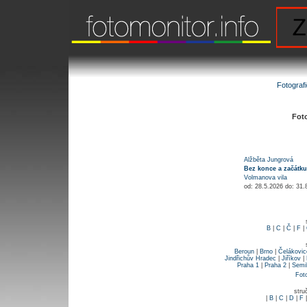
Fotograf
Foto
Alžběta Jungrová
Bez konce a začátku
Volmanova vila
od: 28.5.2026 do: 31
B
|
C
|
Č
|
F
|
Beroun
|
Brno
|
Čelákovic
Jindřichův Hradec
|
Jiříkov
|
Praha 1
|
Praha 2
|
Semi
Fot
stru
|
B
|
C
|
D
|
F