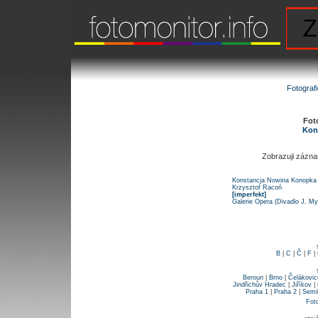
Fotograf
Fot
Kon
Zobrazuji zázn
Konstancja Nowina Konopka
Krzysztof Racoń
[imperfekt]
Galerie Opera (Divadlo J. My
B
|
C
|
Č
|
F
|
Beroun
|
Brno
|
Čelákovic
Jindřichův Hradec
|
Jiříkov
|
Praha 1
|
Praha 2
|
Semi
Fot