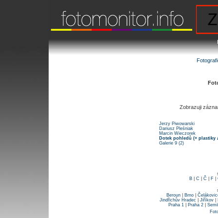
Fotograf
Fot
Zobrazuji zázn
Jerzy Piwowarski
Dariusz Pleśniak
Marcin Wieczorek
Dotek pohledů (+ plastiky 
Galerie 9 (2)
B
|
C
|
Č
|
F
|
Beroun
|
Brno
|
Čelákovic
Jindřichův Hradec
|
Jiříkov
|
Praha 1
|
Praha 2
|
Semi
Fot