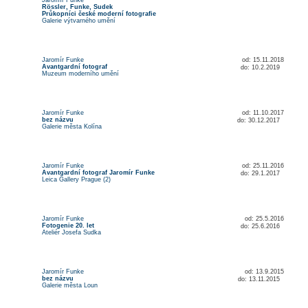
Jaromír Funke
Rössler, Funke, Sudek
Průkopníci české moderní fotografie
Galerie výtvarného umění
Jaromír Funke
od: 15.11.2018
Avantgardní fotograf
do: 10.2.2019
Muzeum moderního umění
Jaromír Funke
od: 11.10.2017
bez názvu
do: 30.12.2017
Galerie města Kolína
Jaromír Funke
od: 25.11.2016
Avantgardní fotograf Jaromír Funke
do: 29.1.2017
Leica Gallery Prague (2)
Jaromír Funke
od: 25.5.2016
Fotogenie 20. let
do: 25.6.2016
Ateliér Josefa Sudka
Jaromír Funke
od: 13.9.2015
bez názvu
do: 13.11.2015
Galerie města Loun