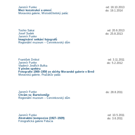
Jaromír Funke
od: 18.10.2013
Mezi konstrukcí a emocí
do: 19.1.2014
Moravská galerie, Místodržitelský palác
Toshio Sakai
od: 20.6.2013
Josef Sudek
do: 25.8.2013
Jaromír Funke
Imaginární setkání fotografů
Regionální muzeum – Červinkovský dům
František Drtikol
od: 3.11.2011
Jaromír Funke
do: 5.2.2012
Vladimír Jindřich Bufka
V plném spektru
Fotograﬁe 1900–1950 ze sbírky Moravské galerie v Brně
Moravská galerie, Pražákův palác
Jaromír Funke
do: 28.8.2011
Chrám sv. Bartoloměje
Regionální muzeum – Červinkovský dům
Jaromír Funke
od: 10.5.2011
Abstraktní kompozice (1927–1929)
do: 3.6.2011
Fotografická galerie Fiducia