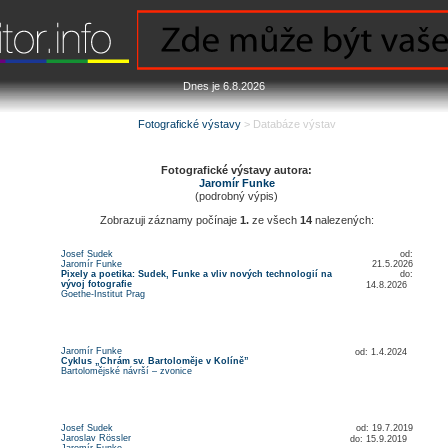
Dnes je 6.8.2026
Fotografické výstavy
> Databáze výstav
Fotografické výstavy autora:
Jaromír
Funke
(podrobný výpis)
Zobrazuji záznamy počínaje
1.
ze všech
14
nalezených:
Josef Sudek
od:
Jaromír Funke
21.5.2026
Pixely a poetika: Sudek, Funke a vliv nových technologií na
do:
vývoj fotografie
14.8.2026
Goethe-Institut Prag
Jaromír Funke
od: 1.4.2024
Cyklus „Chrám sv. Bartoloměje v Kolíně”
Bartolomějské návrší – zvonice
Josef Sudek
od: 19.7.2019
Jaroslav Rössler
do: 15.9.2019