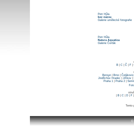
Petr Hůla
bez názvu
Galerie umělecké fotografie
Petr Hůla
Natura Aquatica
Galerie Čerťák
B
|
C
|
Č
|
F
|
Beroun
|
Brno
|
Čelákovic
Jindřichův Hradec
|
Jiříkov
|
Praha 1
|
Praha 2
|
Semi
Fot
stru
|
B
|
C
|
D
|
F
Tento 
©