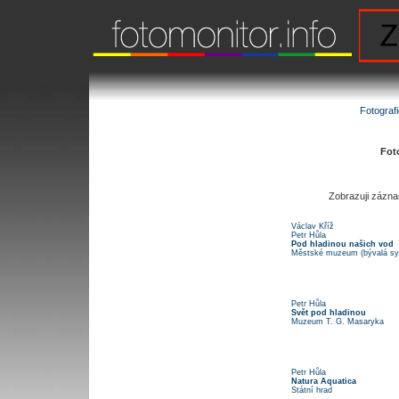
Fotograf
Fot
Zobrazuji zázn
Václav Kříž
Petr Hůla
Pod hladinou našich vod
Městské muzeum (bývalá sy
Petr Hůla
Svět pod hladinou
Muzeum T. G. Masaryka
Petr Hůla
Natura Aquatica
Státní hrad