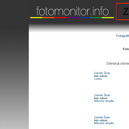
Fotograf
Fot
Zobrazuji zázn
Zdeněk Šeda
bez názvu
Loreta
Zdeněk Šeda
bez názvu
Městské divadlo
Zdeněk Šeda
bez názvu
Městské divadlo