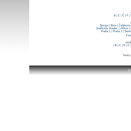
B
|
C
|
Č
|
F
|
Beroun
|
Brno
|
Čelákovic
Jindřichův Hradec
|
Jiříkov
|
Praha 1
|
Praha 2
|
Semi
Fot
stru
|
B
|
C
|
D
|
F
Tento 
©